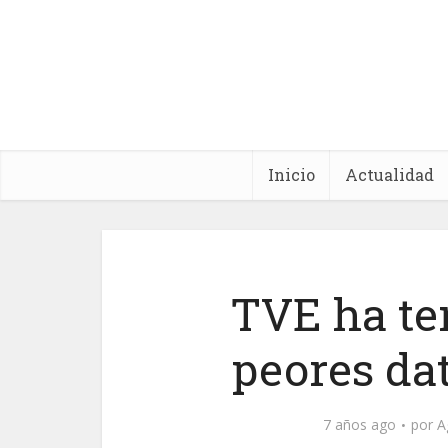
Inicio
Actualidad
TVE ha te
peores da
7 años ago
por
A