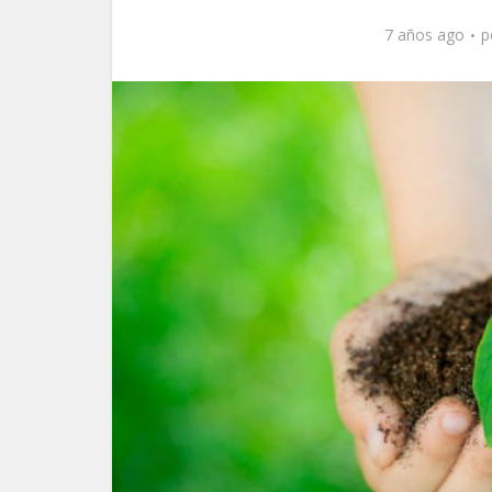
7 años ago
p