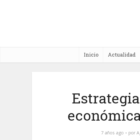
Inicio
Actualidad
Estrategi
económica
7 años ago
por
A